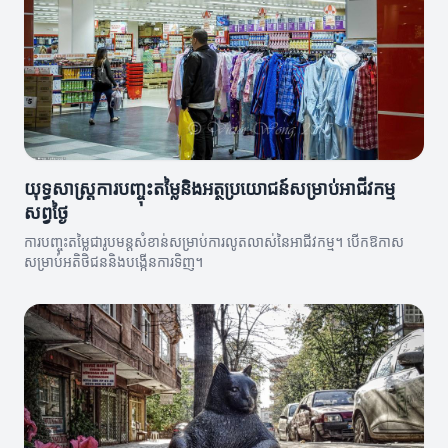
យុទ្ធសាស្ត្រការបញ្ចុះតម្លៃនិងអត្ថប្រយោជន៍សម្រាប់អាជីវកម្ម
សព្វថ្ងៃ
ការបញ្ចុះតម្លៃជារូបមន្តសំខាន់សម្រាប់ការលូតលាស់នៃអាជីវកម្ម។ បើកឱកាស
សម្រាប់អតិថិជននិងបង្កើនការទិញ។