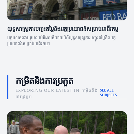
យុទ្ធសាស្ត្រការបញ្ចុះតម្លៃនិងអត្ថប្រយោជន៍សម្រាប់អាជីវកម្ម
អត្ថបទនេះជាអត្ថបទអប់រំដែលនិយាយអំពីយុទ្ធសាស្ត្រការបញ្ចុះតម្លៃនិងអត្ថ
ប្រយោជន៍សម្រាប់អាជីវកម្ម។
កម្រិតនិងការប្រកួត
EXPLORING OUR LATEST IN កម្រិតនិង
SEE ALL
SUBJECTS
ការប្រកួត