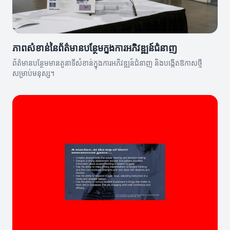
ភាពសំខាន់នៃព័ត៌មានបន្ថែមក្នុងការអភិវឌ្ឍន៍ជំនាញ
ព័ត៌មានបន្ថែមមានតួនាទីសំខាន់ក្នុងការអភិវឌ្ឍន៍ជំនាញ និងបង្កើតឱកាសថ្មី
សម្រាប់មនុស្ស។