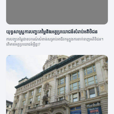
យុទ្ធសាស្ត្រការបញ្ចុះតម្លៃនិងអត្ថប្រយោជន៍សំរាប់អតិថិជន
ការបញ្ចុះតម្លៃជាឧបករណ៍សំខាន់សម្រាប់អាជីវកម្មក្នុងការទាក់ទាញអតិថិជន។
តើមានអត្ថប្រយោជន៍អ្វីខ្លះ?