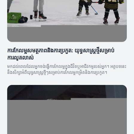
ការកែលម្អសមត្ថភាពនិងការប្រកួត: យុទ្ធសាស្ត្រថ្មីសម្រាប់
ការលូតលាស់
មកដល់ពេលដែលអ្នកចង់ធ្វើការកែលម្អក្នុងជីវិតឬអាជីវកម្មរបស់អ្នក។ អត្ថបទនេះ
នឹងសិក្សាអំពីយុទ្ធសាស្ត្រថ្មីៗសម្រាប់ការកែលម្អកម្រិតនិងការប្រកួត។