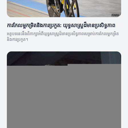
ការកែលម្អកម្រិតនិងការប្រកួត: យុទ្ធសាស្ត្រដ៏មានប្រសិទ្ធភាព
អត្ថបទនេះនឹងពិភាក្សាអំពីយុទ្ធសាស្ត្រដ៏មានប្រសិទ្ធភាពសម្រាប់ការកែលម្អកម្រិត
និងការប្រកួត។