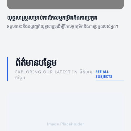
យុទ្ធសាស្ត្រសម្រាប់ការកែលម្អកម្រិតនិងការប្រកួត
អត្ថបទនេះនឹងបង្ហាញពីយុទ្ធសាស្ត្រដើម្បីកែលម្អកម្រិតនិងការប្រកួតរបស់អ្នក។
ព័ត៌មានបន្ថែម
EXPLORING OUR LATEST IN ព័ត៌មាន
SEE ALL
SUBJECTS
បន្ថែម