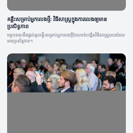
គន្លឹះសម្រាប់អ្នកលេងថ្មី: វិធីសាស្ត្រក្នុងការលេងឲ្យមាន
ប្រសិទ្ធភាព
អត្ថបទនេះនឹងផ្ដល់នូវគន្លឹះសម្រាប់អ្នកលេងថ្មីដែលចង់បង្កើតវិធីសាស្ត្រលេងដែល
មានប្រសិទ្ធភាព។