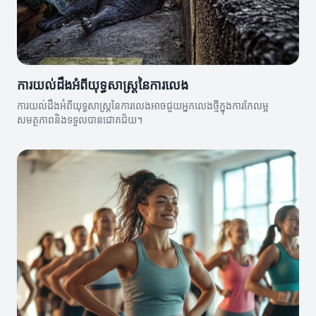
ការយល់ដឹងអំពីយុទ្ធសាស្ត្រនៃការលេង
ការយល់ដឹងអំពីយុទ្ធសាស្ត្រនៃការលេងអាចជួយអ្នកលេងថ្មីក្នុងការកែលម្អ
សមត្ថភាពនិងទទួលបានជោគជ័យ។