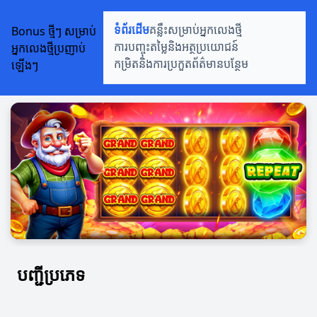
Bonus ថ្មីៗ សម្រាប់
ទំព័រដើម
គន្លឹះសម្រាប់អ្នកលេងថ្មី
អ្នកលេងថ្មីប្រញាប់
ការបញ្ចុះតម្លៃនិងអត្ថប្រយោជន៍
ឡើងៗ
កម្រិតនិងការប្រកួត
ព័ត៌មានបន្ថែម
បញ្ជីប្រភេទ