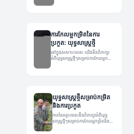
ការកែលម្អកម្រិតនៃការ
ប្រកួត: យុទ្ធសាស្ត្រថ្មី
នៅក្នុងសArticleនេះ យើងនឹងពិភាក្សា
អំពីយុទ្ធសាស្ត្រថ្មីៗសម្រាប់ការកែលម្អកម្រិត
នៃការប្រកួត។
យុទ្ធសាស្ត្រថ្មីសម្រាប់កម្រិត
និងការប្រកួត
ភាគនៃអត្ថបទនេះនឹងពិភាក្សាអំពីយុទ្ធ
សាស្ត្រថ្មីៗសម្រាប់ការកែលម្អកម្រិតនិងការ
ប្រកួត។