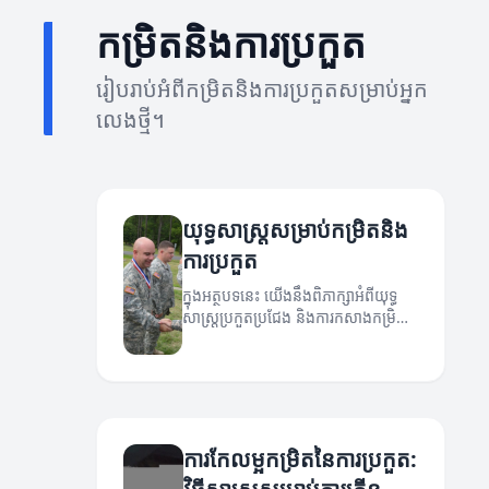
កម្រិតនិងការប្រកួត
រៀបរាប់អំពីកម្រិតនិងការប្រកួតសម្រាប់អ្នក
លេងថ្មី។
យុទ្ធសាស្ត្រសម្រាប់កម្រិតនិង
ការប្រកួត
ក្នុងអត្ថបទនេះ យើងនឹងពិភាក្សាអំពីយុទ្ធ
សាស្ត្រ​ប្រកួត​ប្រជែង និងការកសាងកម្រិត
សមត្ថភាពរបស់អ្នក។
ការកែលម្អកម្រិតនៃការប្រកួត: