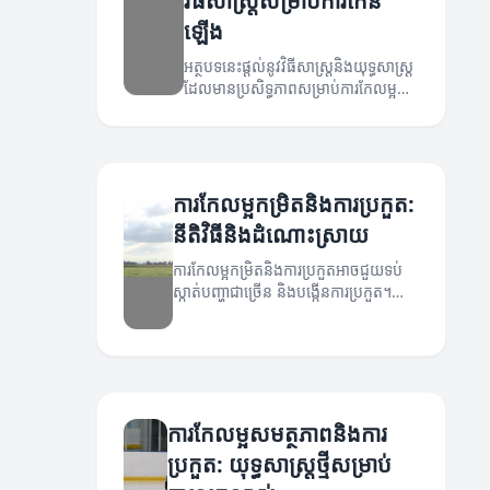
វិធីសាស្ត្រសម្រាប់ការកើន
ឡើង
អត្ថបទនេះផ្តល់នូវវិធីសាស្ត្រនិងយុទ្ធសាស្ត្រ
ដែលមានប្រសិទ្ធភាពសម្រាប់ការកែលម្អ
កម្រិតនៃការប្រកួត។
ការកែលម្អកម្រិតនិងការប្រកួត:
នីតិវិធីនិងដំណោះស្រាយ
ការកែលម្អកម្រិតនិងការប្រកួតអាចជួយទប់
ស្កាត់បញ្ហាជាច្រើន និងបង្កើនការប្រកួត។
អត្ថបទនេះនឹងពិភាក្សាអំពីវិធីដំណោះស្រាយ។
ការកែលម្អសមត្ថភាពនិងការ
ប្រកួត: យុទ្ធសាស្ត្រថ្មីសម្រាប់