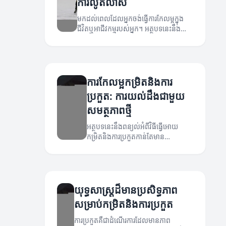
ការលូតលាស់
មកដល់ពេលដែលអ្នកចង់ធ្វើការកែលម្អក្នុង
ជីវិតឬអាជីវកម្មរបស់អ្នក។ អត្ថបទនេះនឹង
សិក្សាអំពីយុទ្ធសាស្ត្រថ្មីៗសម្រាប់ការកែលម្អ
កម្រិតនិងការប្រកួត។
ការកែលម្អកម្រិតនិងការ
ប្រកួត: ការយល់ដឹងជាមួយ
សមត្ថភាពថ្មី
អត្ថបទនេះនឹងពន្យល់អំពីវិធីធ្វើអោយ
កម្រិតនិងការប្រកួតកាន់តែមាន
ប្រសិទ្ធភាព។
យុទ្ធសាស្ត្រដ៏មានប្រសិទ្ធភាព
សម្រាប់កម្រិតនិងការប្រកួត
ការប្រកួតគឺជាដំណើរការដែលមានភាព