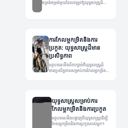
ចម្រង់ចម្រង់មួយដែលតម្រូវឱ្យយុទ្ធសាស្ត្រដ៏មាន
ប្រសិទ្ធភាព។ អត្ថបទនេះនឹងចែករំលែកពីយុទ្ធ
សាស្ត្រដើម្បីកែលម្អកម្រិតនិងការប្រកួតរបស់
អ្នក។
ការកែលម្អកម្រិតនិងការ
ប្រកួត: យុទ្ធសាស្ត្រដ៏មាន
ប្រសិទ្ធភាព
អត្ថបទនេះនឹងពិភាក្សាអំពីយុទ្ធសាស្ត្រដ៏
មានប្រសិទ្ធភាពសម្រាប់ការកែលម្អកម្រិត
និងការប្រកួត។
យុទ្ធសាស្ត្រសម្រាប់ការ
កែលម្អកម្រិតនិងការប្រកួត
អត្ថបទនេះនឹងបង្ហាញពីយុទ្ធសាស្ត្រដើម្បី
កែលម្អកម្រិតនិងការប្រកួតរបស់អ្នក។