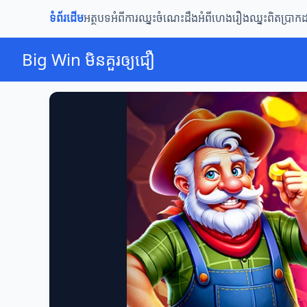
ទំព័រដើម
អត្ថបទអំពីការឈ្នះ
ចំណេះដឹងអំពីហេង
រឿងឈ្នះពិតប្រាក
Big Win មិនគួរឲ្យជឿ