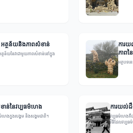
 អត្ថន័យនិងភាពសំខាន់
ការយល
ភាពនៃ
អត្ថន័យនៃវាជាមួយភាពសំខាន់នៅក្នុង
អត្ថបទនេ
សំខាន់នៃវប្បធម៌ហេង
ការយល់ដឹង
ម៌ហេងក្នុងសង្គម និងសង្គមជាតិ។
វប្បធម៌ហេងគឺជ
វិធីដែលវប្បធម៌