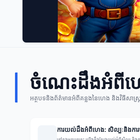
ចំណេះដឹងអំពី
អត្ថបទនិងព័ត៌មានអំពីគន្លងនៃហេង និងវិធីសាស្រ្
ការយល់ដឹងអំពីហេង: សិល្បៈនិងការ
នៅក្នុងអត្ថបទនេះ យើងនឹងស្វែងយល់អំពីសិល្បៈនិងក